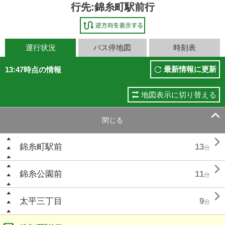
行先:錦糸町駅前行
運行状況
バス停地図
時刻表
最新情報に更新
13:47時点の情報
地図表示に切り替える

閉じる

錦糸町駅前
13
分

錦糸公園前
11
分

太平三丁目
9
分