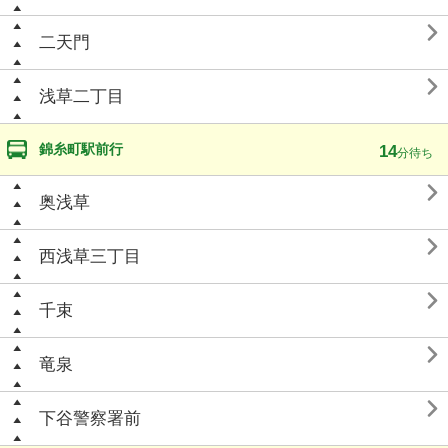

二天門

浅草二丁目
錦糸町駅前行
14
分待ち

奥浅草

西浅草三丁目

千束

竜泉

下谷警察署前