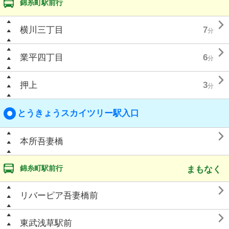
錦糸町駅前行

横川三丁目
7
分

業平四丁目
6
分

押上
3
分
とうきょうスカイツリー駅入口

本所吾妻橋
錦糸町駅前行
まもなく

リバーピア吾妻橋前

東武浅草駅前