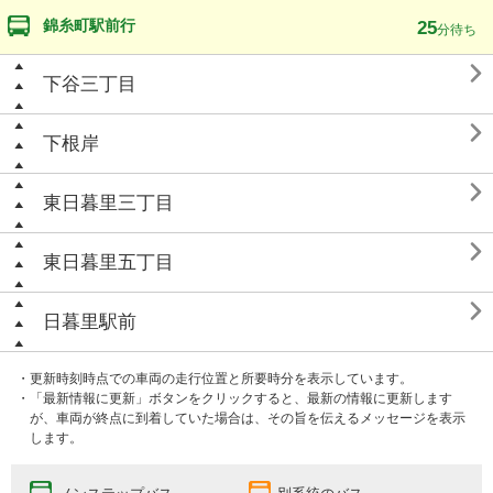
錦糸町駅前行
25
分待ち

下谷三丁目

下根岸

東日暮里三丁目

東日暮里五丁目

日暮里駅前
・更新時刻時点での車両の走行位置と所要時分を表示しています。
・「最新情報に更新」ボタンをクリックすると、最新の情報に更新します
が、車両が終点に到着していた場合は、その旨を伝えるメッセージを表示
します。