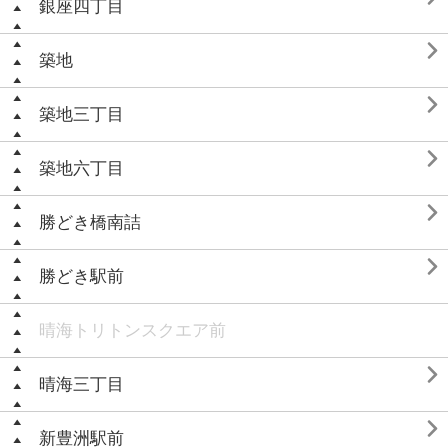
銀座四丁目

築地

築地三丁目

築地六丁目

勝どき橋南詰

勝どき駅前
晴海トリトンスクエア前

晴海三丁目

新豊洲駅前