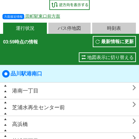
田町駅東口前方面
方面接近情報
運行状況
バス停地図
時刻表
最新情報に更新
03:59時点の情報
地図表示に切り替える
品川駅港南口

港南一丁目

芝浦水再生センター前

高浜橋
