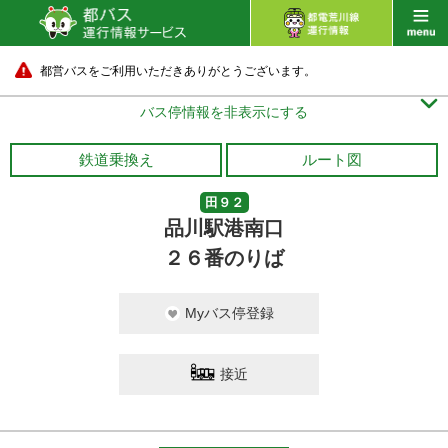
都営バスをご利用いただきありがとうございます。

バス停情報を非表示にする
鉄道乗換え
ルート図
田９２
品川駅港南口
２６番のりば
Myバス停登録
接近