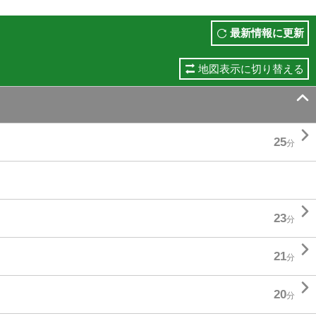
最新情報に更新
地図表示に切り替える


25
分

23
分

21
分

20
分