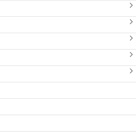




