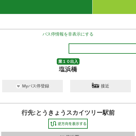
バス停情報を非表示にする
業１０出入
塩浜橋
Myバス停登録
接近
行先:とうきょうスカイツリー駅前