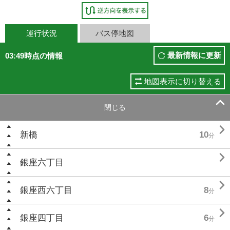
運行状況
バス停地図
最新情報に更新
03:49時点の情報
地図表示に切り替える

閉じる

新橋
10
分

銀座六丁目

銀座西六丁目
8
分

銀座四丁目
6
分