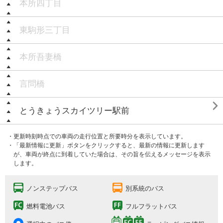
本所四丁目
東駒形三丁目
本所吾妻橋
言問橋

とうきょうスカイツリー駅前
・更新時刻時点での車両の走行位置と所要時分を表示しています。
・「最新情報に更新」ボタンをクリックすると、最新の情報に更新します
が、車両が終点に到着していた場合は、その旨を伝えるメッセージを表示
します。
ノンステップバス
別系統のバス
燃料電池バス
フルフラットバス