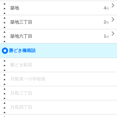

築地
4
分

築地三丁目
2
分

築地六丁目
1
分
勝どき橋南詰
勝どき駅前
月島第一小学校前
月島三丁目
月島四丁目