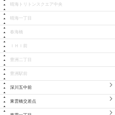
晴海トリトンスクエア中央
晴海一丁目
春海橋
ＩＨＩ前
豊洲二丁目
豊洲駅前

深川五中前

東雲橋交差点
