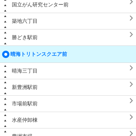

国立がん研究センター前

築地六丁目

勝どき駅前
晴海トリトンスクエア前

晴海三丁目

新豊洲駅前

市場前駅前

水産仲卸棟
