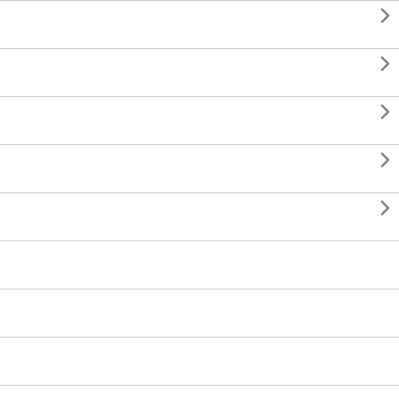




