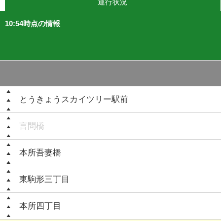
運行状況
10:54時点の情報
とうきょうスカイツリー駅前
言問橋
本所吾妻橋
東駒形三丁目
本所四丁目