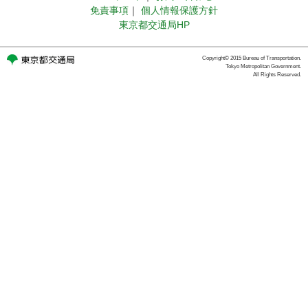
免責事項
｜
個人情報保護方針
東京都交通局HP
Copyright© 2015 Bureau of Transportation.
Tokyo Metropolitan Government.
All Rights Reserved.