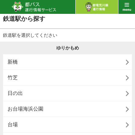
鉄道駅から探す
鉄道駅を選択してください
ゆりかもめ

新橋

竹芝

日の出

お台場海浜公園

台場