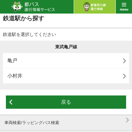
鉄道駅から探す
鉄道駅を選択してください
東武亀戸線

亀戸

小村井

戻る

車両検索/ラッピングバス検索