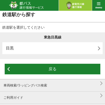
鉄道駅から探す
鉄道駅を選択してください
東急目黒線

目黒

戻る

車両検索/ラッピングバス検索

ご利用ガイド