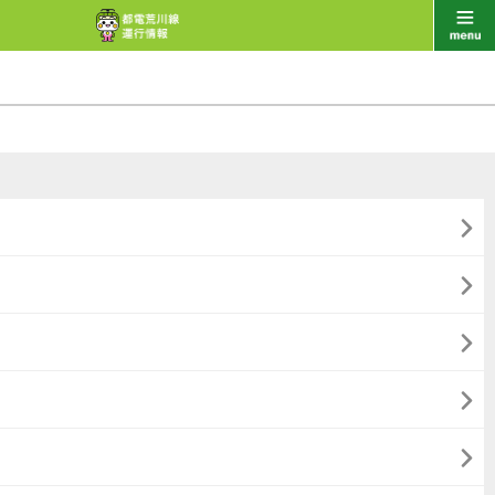




