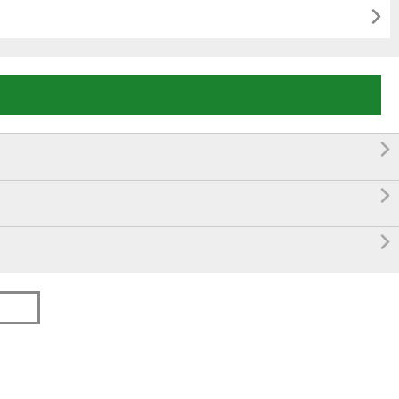



