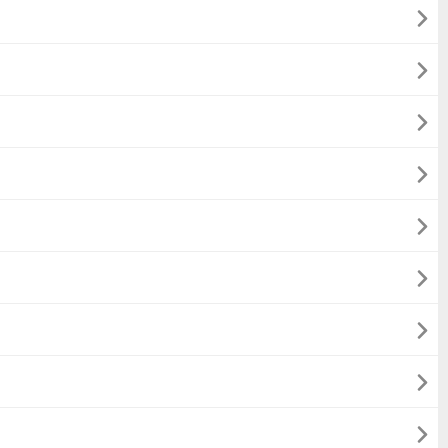








