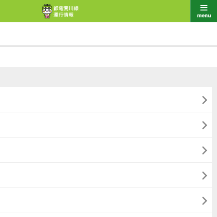




