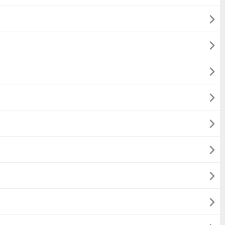







