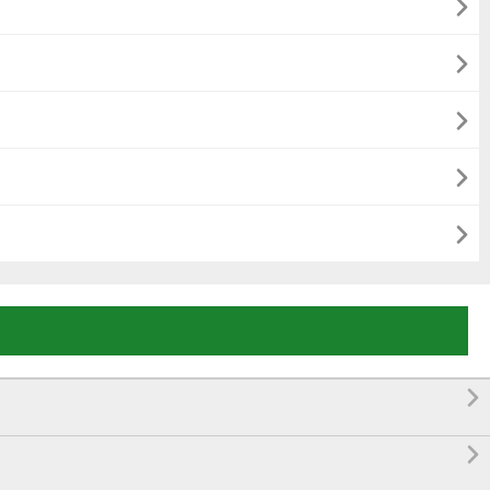






