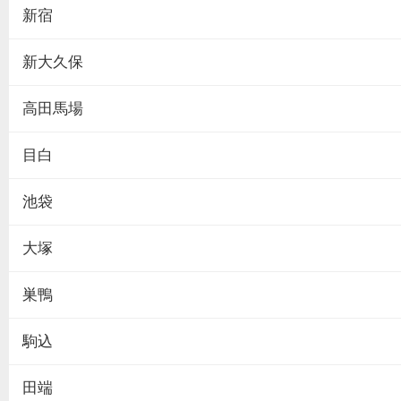
新宿
新大久保
高田馬場
目白
池袋
大塚
巣鴨
駒込
田端