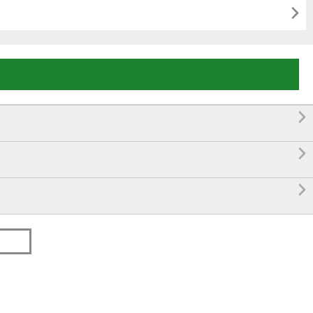



