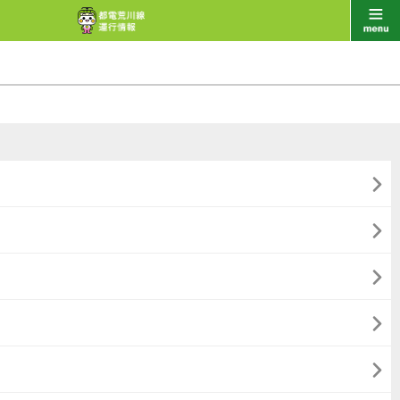




