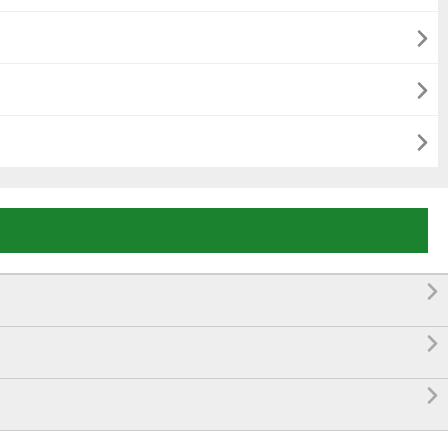





