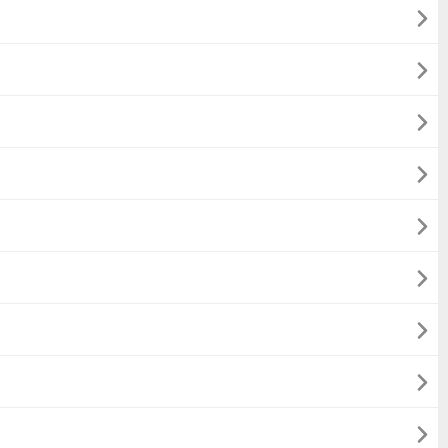








