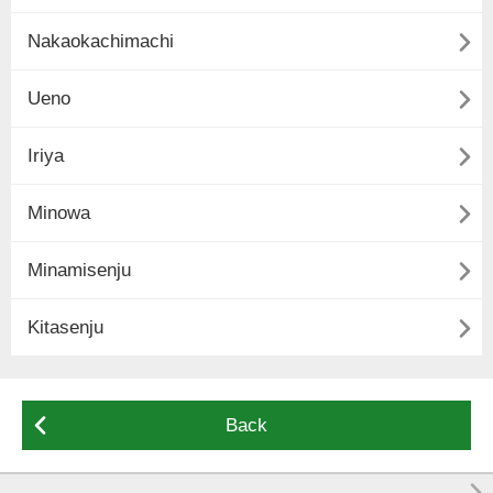

Nakaokachimachi

Ueno

Iriya

Minowa

Minamisenju

Kitasenju

Back