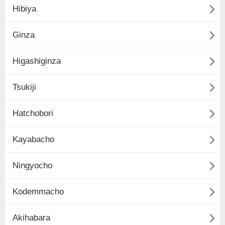

Hibiya

Ginza

Higashiginza

Tsukiji

Hatchobori

Kayabacho

Ningyocho

Kodemmacho

Akihabara