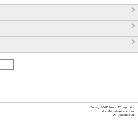



Copyright© 2015 Bureau of Transportation.
Tokyo Metropolitan Government.
All Rights Reserved.