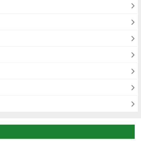






