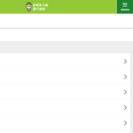




