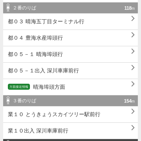
２番のりば
118
m

都０３ 晴海五丁目ターミナル行

都０４ 豊海水産埠頭行

都０５－１ 晴海埠頭行

都０５－１出入 深川車庫前行

晴海埠頭方面
方面接近情報
３番のりば
154
m

業１０ とうきょうスカイツリー駅前行

業１０出入 深川車庫前行