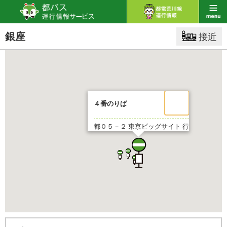
銀座
接近
４番のりば
都０５－２
東京ビッグサイト 行