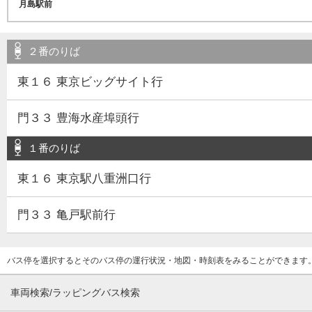
２番のりば
東１６ 東京ビッグサイト行
門３３ 豊海水産埠頭行
１番のりば
東１６ 東京駅八重洲口行
門３３ 亀戸駅前行
バス停を選択するとそのバス停の運行状況・地図・時刻表をみることができます
車両検索/ラッピングバス検索