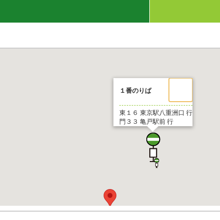
１番のりば
東１６
東京駅八重洲口 行
門３３
亀戸駅前 行