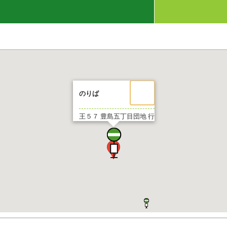
のりば
王５７
豊島五丁目団地 行