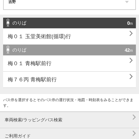
のりば
0
m

梅０１ 玉堂美術館(循環)行
のりば
42
m

梅０１ 青梅駅前行

梅７６丙 青梅駅前行
バス停を選択するとそのバス停の運行状況・地図・時刻表をみることができま
す。

車両検索/ラッピングバス検索

ご利用ガイド