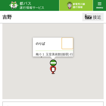
吉野
接近
のりば
梅０１
玉堂美術館(循環) 行