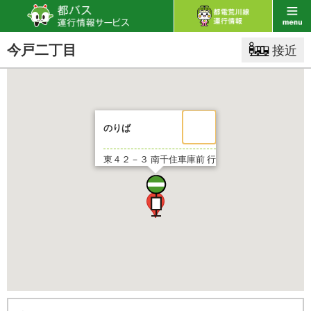
今戸二丁目
接近
のりば
東４２－３
南千住車庫前 行