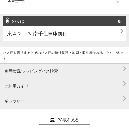
のりば
0
m

東４２－３ 南千住車庫前行
バス停を選択するとそのバス停の運行状況・地図・時刻表をみることができま
す。

車両検索/ラッピングバス検索

ご利用ガイド

ギャラリー
PC版を見る