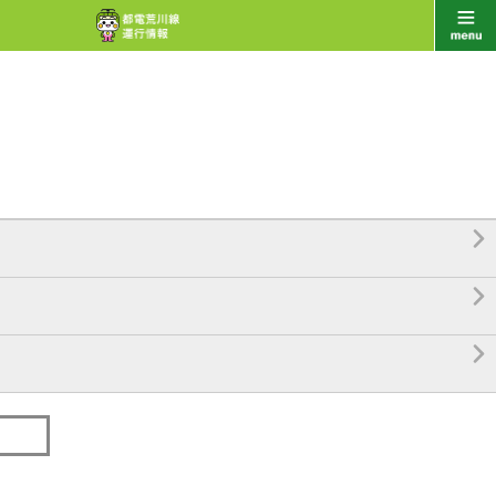


