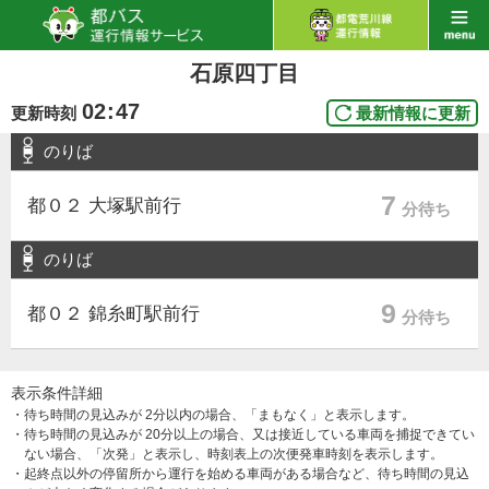
石原四丁目
02
:
47
更新時刻
最新情報に更新
のりば
7
都０２ 大塚駅前行
分待ち
のりば
9
都０２ 錦糸町駅前行
分待ち
表示条件詳細
・待ち時間の見込みが 2分以内の場合、「まもなく」と表示します。
・待ち時間の見込みが 20分以上の場合、又は接近している車両を捕捉できてい
ない場合、「次発」と表示し、時刻表上の次便発車時刻を表示します。
・起終点以外の停留所から運行を始める車両がある場合など、待ち時間の見込