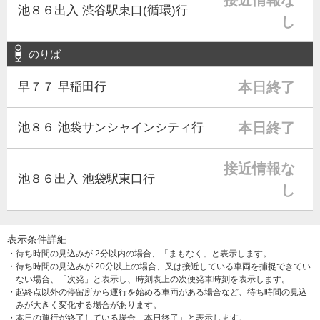
接近情報な
池８６出入 渋谷駅東口(循環)行
し
のりば
本日終了
早７７ 早稲田行
本日終了
池８６ 池袋サンシャインシティ行
接近情報な
池８６出入 池袋駅東口行
し
表示条件詳細
・待ち時間の見込みが 2分以内の場合、「まもなく」と表示します。
・待ち時間の見込みが 20分以上の場合、又は接近している車両を捕捉できてい
ない場合、「次発」と表示し、時刻表上の次便発車時刻を表示します。
・起終点以外の停留所から運行を始める車両がある場合など、待ち時間の見込
みが大きく変化する場合があります。
・本日の運行が終了している場合「本日終了」と表示します。