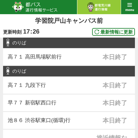
学習院戸山キャンパス前
17
:
26
更新時刻
最新情報に更新
のりば
本日終了
高７１ 高田馬場駅前行
のりば
本日終了
高７１ 九段下行
本日終了
早７７ 新宿駅西口行
本日終了
池８６ 渋谷駅東口(循環)行