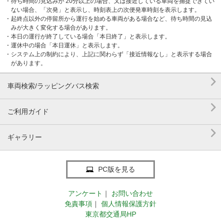
・待ち時間の見込みが 20分以上の場合、又は接近している車両を捕捉できてい
ない場合、「次発」と表示し、時刻表上の次便発車時刻を表示します。
・起終点以外の停留所から運行を始める車両がある場合など、待ち時間の見込
みが大きく変化する場合があります。
・本日の運行が終了している場合「本日終了」と表示します。
・運休中の場合「本日運休」と表示します。
・システム上の制約により、上記に関わらず「接近情報なし」と表示する場合
があります。

車両検索/ラッピングバス検索

ご利用ガイド

ギャラリー
PC版を見る
アンケート
｜
お問い合わせ
免責事項
｜
個人情報保護方針
東京都交通局HP