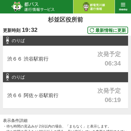
杉並区役所前
19
:
32
更新時刻
最新情報に更新
のりば
次発予定
渋６６ 渋谷駅前行
06:34
のりば
次発予定
渋６６ 阿佐ヶ谷駅前行
06:19
表示条件詳細
・待ち時間の見込みが 2分以内の場合、「まもなく」と表示します。