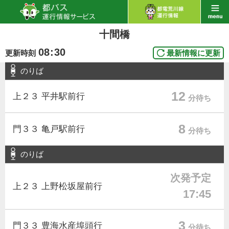
十間橋
08
:
30
更新時刻
最新情報に更新
のりば
12
上２３ 平井駅前行
分待ち
8
門３３ 亀戸駅前行
分待ち
のりば
次発予定
上２３ 上野松坂屋前行
17:45
3
門３３ 豊海水産埠頭行
分待ち