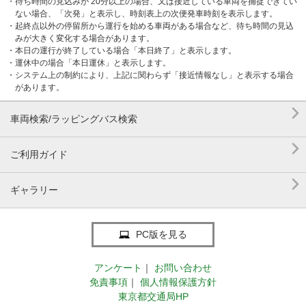
・待ち時間の見込みが 20分以上の場合、又は接近している車両を捕捉できてい
ない場合、「次発」と表示し、時刻表上の次便発車時刻を表示します。
・起終点以外の停留所から運行を始める車両がある場合など、待ち時間の見込
みが大きく変化する場合があります。
・本日の運行が終了している場合「本日終了」と表示します。
・運休中の場合「本日運休」と表示します。
・システム上の制約により、上記に関わらず「接近情報なし」と表示する場合
があります。

車両検索/ラッピングバス検索

ご利用ガイド

ギャラリー
PC版を見る
アンケート
｜
お問い合わせ
免責事項
｜
個人情報保護方針
東京都交通局HP