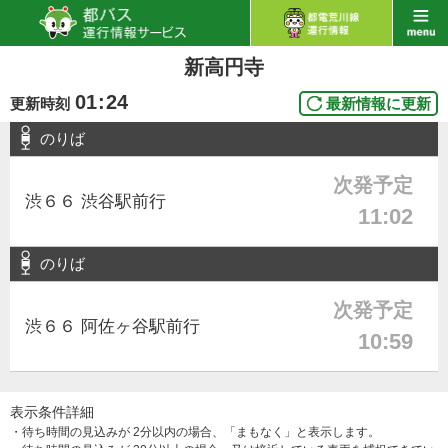
新高円寺
01
:
24
更新時刻
最新情報に更新
のりば
次発予定
渋６６ 渋谷駅前行
11:02
のりば
次発予定
渋６６ 阿佐ヶ谷駅前行
10:59
表示条件詳細
・待ち時間の見込みが 2分以内の場合、「まもなく」と表示します。