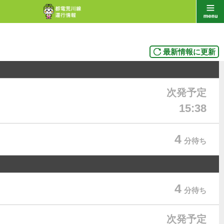
最新情報に更新
次発予定
15:38
4
分待ち
4
分待ち
次発予定