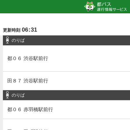
06
:
31
更新時刻
のりば
都０６ 渋谷駅前行
田８７ 渋谷駅前行
のりば
都０６ 赤羽橋駅前行