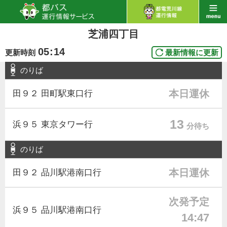
芝浦四丁目
05
:
14
更新時刻
最新情報に更新
のりば
本日運休
田９２ 田町駅東口行
13
浜９５ 東京タワー行
分待ち
のりば
本日運休
田９２ 品川駅港南口行
次発予定
浜９５ 品川駅港南口行
14:47