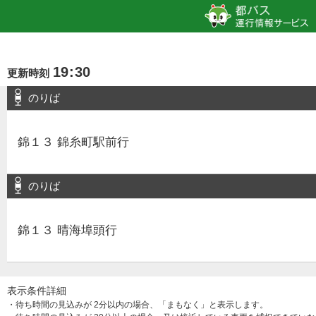
19
:
30
更新時刻
のりば
錦１３ 錦糸町駅前行
のりば
錦１３ 晴海埠頭行
表示条件詳細
・待ち時間の見込みが 2分以内の場合、「まもなく」と表示します。