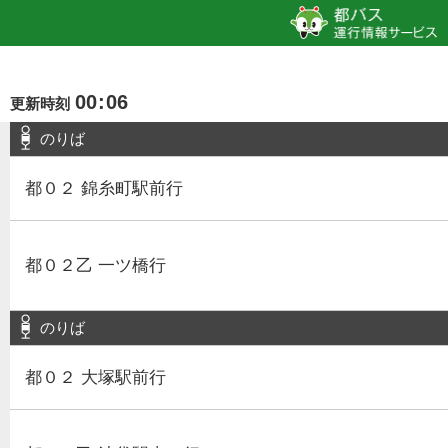
00
:
06
更新時刻
のりば
都０２ 錦糸町駅前行
都０２乙 一ツ橋行
のりば
都０２ 大塚駅前行