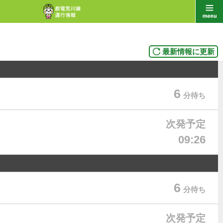
最新情報に更新
6
分待ち
次発予定
09:26
6
分待ち
次発予定