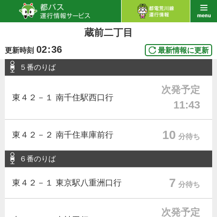
蔵前二丁目
02
:
36
更新時刻
最新情報に更新
５番のりば
次発予定
東４２－１ 南千住駅西口行
11:43
10
東４２－２ 南千住車庫前行
分待ち
６番のりば
7
東４２－１ 東京駅八重洲口行
分待ち
次発予定