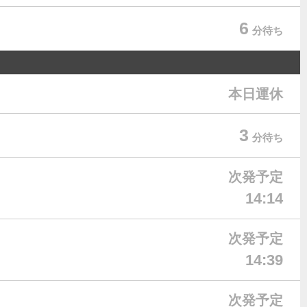
6
分待ち
本日運休
3
分待ち
次発予定
14:14
次発予定
14:39
次発予定