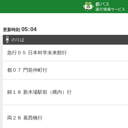
05
:
04
更新時刻
のりば
急行０５ 日本科学未来館行
都０７ 門前仲町行
錦１８ 新木場駅前（構内）行
両２８ 葛西橋行