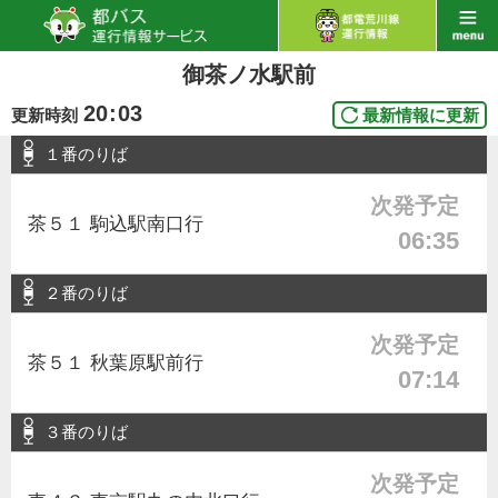
御茶ノ水駅前
20
:
03
更新時刻
最新情報に更新
１番のりば
次発予定
茶５１ 駒込駅南口行
06:35
２番のりば
次発予定
茶５１ 秋葉原駅前行
07:14
３番のりば
次発予定