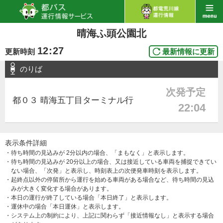
晴海ふ頭公園北
12
:
27
更新時刻
最新情報に更新
のりば
次発予定
都０３ 晴海五丁目ターミナル行
22:04
表示条件詳細
・待ち時間の見込みが 2分以内の場合、「まもなく」と表示します。
・待ち時間の見込みが 20分以上の場合、又は接近している車両を捕捉できてい
ない場合、「次発」と表示し、時刻表上の次便発車時刻を表示します。
・起終点以外の停留所から運行を始める車両がある場合など、待ち時間の見込
みが大きく変化する場合があります。
・本日の運行が終了している場合「本日終了」と表示します。
・運休中の場合「本日運休」と表示します。
・システム上の制約により、上記に関わらず「接近情報なし」と表示する場合