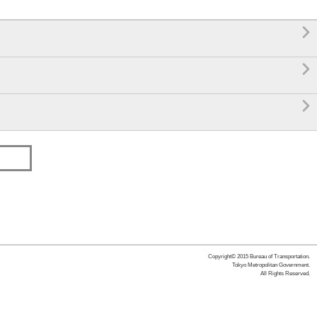



Copyright© 2015 Bureau of Transportation.
Tokyo Metropolitan Government.
All Rights Reserved.