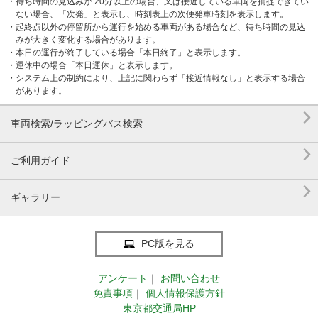
・待ち時間の見込みが 20分以上の場合、又は接近している車両を捕捉できてい
ない場合、「次発」と表示し、時刻表上の次便発車時刻を表示します。
・起終点以外の停留所から運行を始める車両がある場合など、待ち時間の見込
みが大きく変化する場合があります。
・本日の運行が終了している場合「本日終了」と表示します。
・運休中の場合「本日運休」と表示します。
・システム上の制約により、上記に関わらず「接近情報なし」と表示する場合
があります。

車両検索/ラッピングバス検索

ご利用ガイド

ギャラリー
PC版を見る
アンケート
｜
お問い合わせ
免責事項
｜
個人情報保護方針
東京都交通局HP