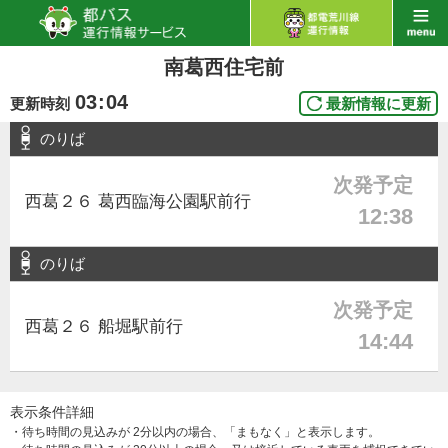
南葛西住宅前
03
:
04
更新時刻
最新情報に更新
のりば
次発予定
西葛２６ 葛西臨海公園駅前行
12:38
のりば
次発予定
西葛２６ 船堀駅前行
14:44
表示条件詳細
・待ち時間の見込みが 2分以内の場合、「まもなく」と表示します。