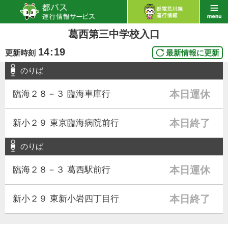
葛西第三中学校入口
14
:
19
更新時刻
最新情報に更新
のりば
本日運休
臨海２８－３ 臨海車庫行
本日終了
新小２９ 東京臨海病院前行
のりば
本日運休
臨海２８－３ 葛西駅前行
本日終了
新小２９ 東新小岩四丁目行