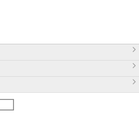


