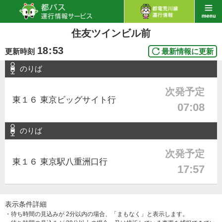
住友ツインビル前
18
:
53
更新時刻
最新情報に更新
のりば
次発予定
東１６ 東京ビッグサイト行
07:08
のりば
次発予定
東１６ 東京駅八重洲口行
17:57
表示条件詳細
・待ち時間の見込みが 2分以内の場合、「まもなく」と表示します。