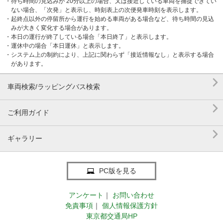
・待ち時間の見込みが 20分以上の場合、又は接近している車両を捕捉できてい
ない場合、「次発」と表示し、時刻表上の次便発車時刻を表示します。
・起終点以外の停留所から運行を始める車両がある場合など、待ち時間の見込
みが大きく変化する場合があります。
・本日の運行が終了している場合「本日終了」と表示します。
・運休中の場合「本日運休」と表示します。
・システム上の制約により、上記に関わらず「接近情報なし」と表示する場合
があります。

車両検索/ラッピングバス検索

ご利用ガイド

ギャラリー
PC版を見る
アンケート
｜
お問い合わせ
免責事項
｜
個人情報保護方針
東京都交通局HP