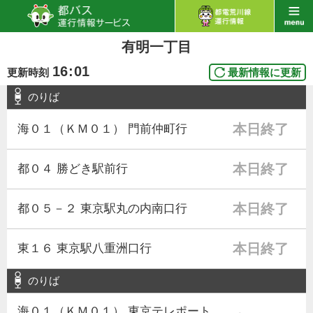
有明一丁目
16
:
01
更新時刻
最新情報に更新
のりば
本日終了
海０１（ＫＭ０１） 門前仲町行
本日終了
都０４ 勝どき駅前行
本日終了
都０５－２ 東京駅丸の内南口行
本日終了
東１６ 東京駅八重洲口行
のりば
海０１（ＫＭ０１） 東京テレポート