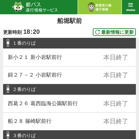
船堀駅前
18
:
20
更新時刻
最新情報に更新
１番のりば
本日終了
新小２１ 新小岩駅前行
本日終了
錦２７－２ 小岩駅前行
２番のりば
本日終了
西葛２６ 葛西臨海公園駅前行
本日終了
船２８ 篠崎駅前行
３番のりば