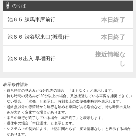
のりば
本日終了
池６５ 練馬車庫前行
本日終了
池８６ 渋谷駅東口(循環)行
接近情報な
池８６出入 早稲田行
し
表示条件詳細
・待ち時間の見込みが 2分以内の場合、「まもなく」と表示します。
・待ち時間の見込みが 20分以上の場合、又は接近している車両を捕捉できてい
ない場合、「次発」と表示し、時刻表上の次便発車時刻を表示します。
・起終点以外の停留所から運行を始める車両がある場合など、待ち時間の見込
みが大きく変化する場合があります。
・本日の運行が終了している場合「本日終了」と表示します。
・運休中の場合「本日運休」と表示します。
・システム上の制約により、上記に関わらず「接近情報なし」と表示する場合
があります。