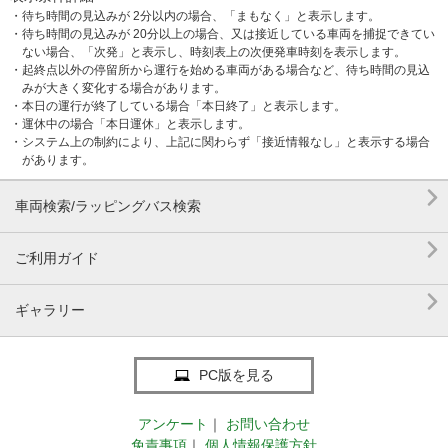
・待ち時間の見込みが 2分以内の場合、「まもなく」と表示します。
・待ち時間の見込みが 20分以上の場合、又は接近している車両を捕捉できてい
ない場合、「次発」と表示し、時刻表上の次便発車時刻を表示します。
・起終点以外の停留所から運行を始める車両がある場合など、待ち時間の見込
みが大きく変化する場合があります。
・本日の運行が終了している場合「本日終了」と表示します。
・運休中の場合「本日運休」と表示します。
・システム上の制約により、上記に関わらず「接近情報なし」と表示する場合
があります。

車両検索/ラッピングバス検索

ご利用ガイド

ギャラリー
PC版を見る
アンケート
｜
お問い合わせ
免責事項
｜
個人情報保護方針