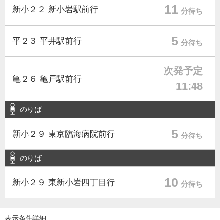
11
新小２２ 新小岩駅前行
分待ち
5
平２３ 平井駅前行
分待ち
次発予定
亀２６ 亀戸駅前行
11:48
のりば
5
新小２９ 東京臨海病院前行
分待ち
のりば
10
新小２９ 東新小岩四丁目行
分待ち
表示条件詳細