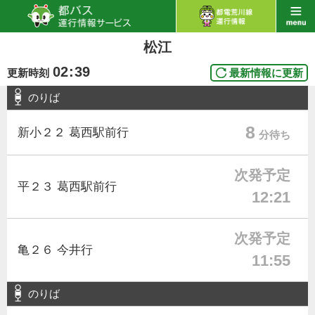
松江
02
:
39
更新時刻
最新情報に更新
のりば
8
新小２２ 葛西駅前行
分待ち
次発予定
平２３ 葛西駅前行
12:21
次発予定
亀２６ 今井行
11:55
のりば