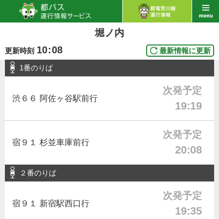
堀ノ内
10
:
08
更新時刻
最新情報に更新
1番のりば
次発予定
渋６６ 阿佐ヶ谷駅前行
19:19
次発予定
宿９１ 杉並車庫前行
20:08
２番のりば
次発予定
宿９１ 新宿駅西口行
19:35