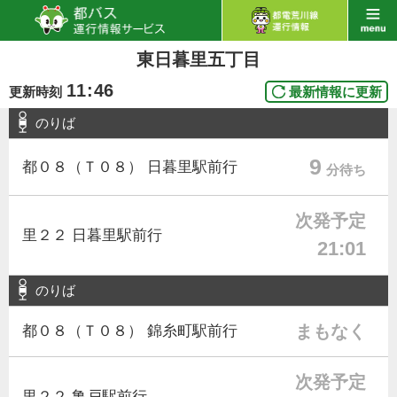
東日暮里五丁目
11
:
46
更新時刻
最新情報に更新
のりば
9
都０８（Ｔ０８） 日暮里駅前行
分待ち
次発予定
里２２ 日暮里駅前行
21:01
のりば
まもなく
都０８（Ｔ０８） 錦糸町駅前行
次発予定
里２２ 亀戸駅前行