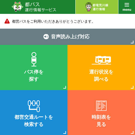
都営バスをご利用いただきありがとうございます。
音声読み上げ対応
バス停を
運行状況を
探す
調べる
都営交通ルートを
時刻表を
検索する
見る