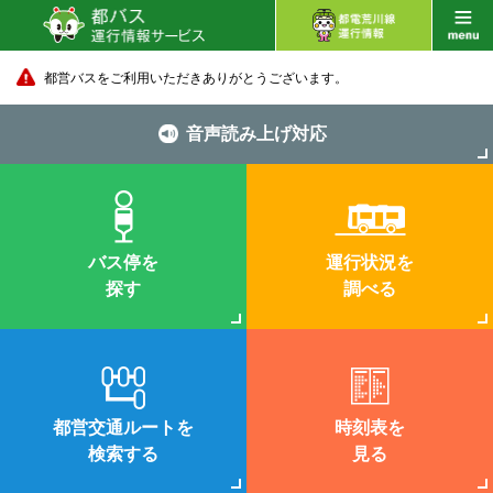
都営バスをご利用いただきありがとうございます。
音声読み上げ対応
バス停を
運行状況を
探す
調べる
都営交通ルートを
時刻表を
検索する
見る