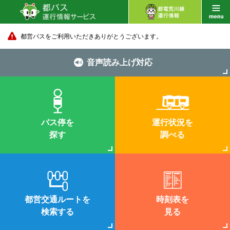
都営バスをご利用いただきありがとうございます。
音声読み上げ対応
バス停を
運行状況を
探す
調べる
都営交通ルートを
時刻表を
検索する
見る